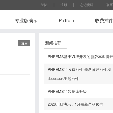
|
|
|
登陆
注册
忘记密码
联系
专业版演示
PeTrain
收费插
常用工
新闻推荐
返回
PHPEMS基于VUE开发的新版本即将
PHPEMS11收费插件-概念背诵插件和
deepseek出题插件
PHPEMS11数据库升级
2026元旦快乐，1月份新产品预告