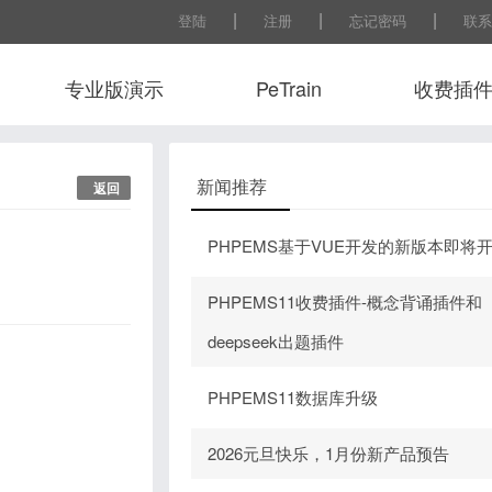
|
|
|
登陆
注册
忘记密码
联系
专业版演示
PeTrain
收费插
常用工
新闻推荐
返回
PHPEMS基于VUE开发的新版本即将
PHPEMS11收费插件-概念背诵插件和
deepseek出题插件
PHPEMS11数据库升级
2026元旦快乐，1月份新产品预告