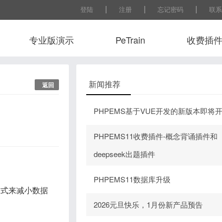
|
|
|
登陆
注册
忘记密码
联系
专业版演示
PeTrain
收费插
常用工
新闻推荐
返回
PHPEMS基于VUE开发的新版本即将
PHPEMS11收费插件-概念背诵插件和
deepseek出题插件
PHPEMS11数据库升级
方式来减小数据
2026元旦快乐，1月份新产品预告